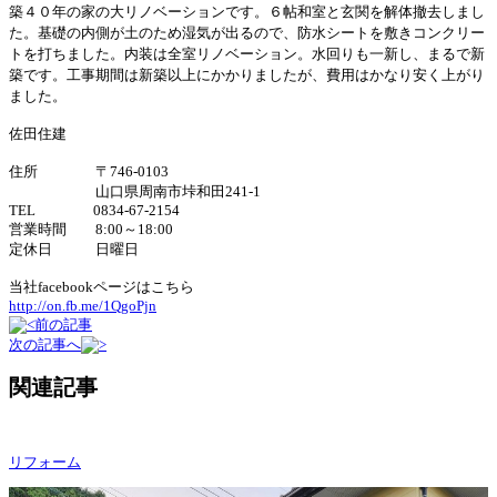
築４０年の家の大リノベーションです。６帖和室と玄関を解体撤去しまし
た。基礎の内側が土のため湿気が出るので、防水シートを敷きコンクリー
トを打ちました。内装は全室リノベーション。水回りも一新し、まるで新
築です。工事期間は新築以上にかかりましたが、費用はかなり安く上がり
ました。
佐田住建
住所 〒746-0103
山口県周南市垰和田241-1
TEL 0834-67-2154
営業時間 8:00～18:00
定休日 日曜日
当社facebookページはこちら
http://on.fb.me/1QgoPjn
前の記事
次の記事へ
関連記事
リフォーム