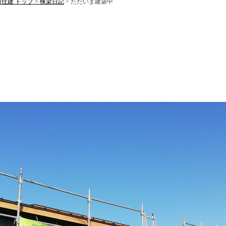
建 トップ >
棟梁日記
> ただいま建築中