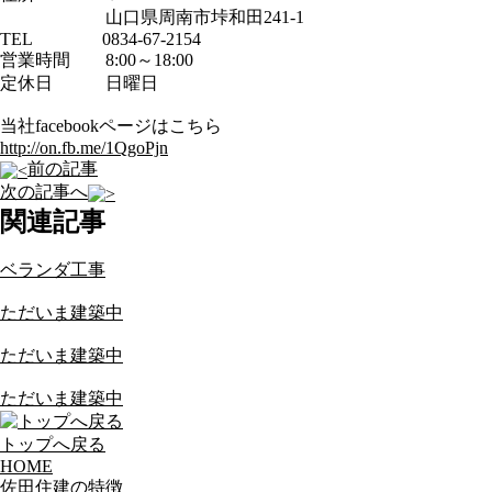
山口県周南市垰和田241-1
TEL 0834-67-2154
営業時間 8:00～18:00
定休日 日曜日
当社facebookページはこちら
http://on.fb.me/1QgoPjn
前の記事
次の記事へ
関連記事
ベランダ工事
ただいま建築中
ただいま建築中
ただいま建築中
トップへ戻る
HOME
佐田住建の特徴