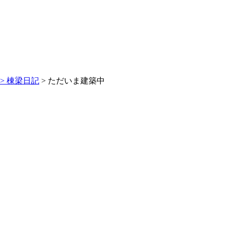
>
棟梁日記
> ただいま建築中